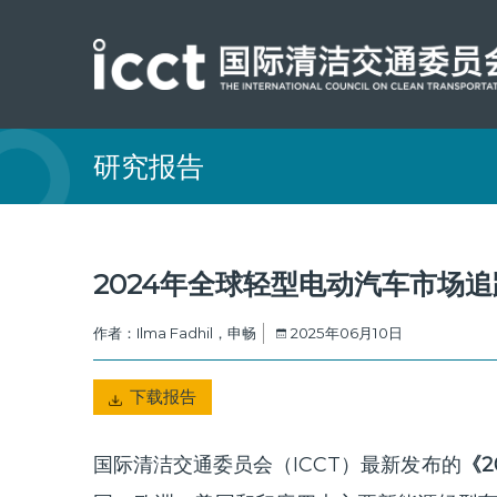
研究报告
2024年全球轻型电动汽车市场
作者：Ilma Fadhil，申畅
2025年06月10日
下载报告
国际清洁交通委员会（ICCT）最新发布的
《