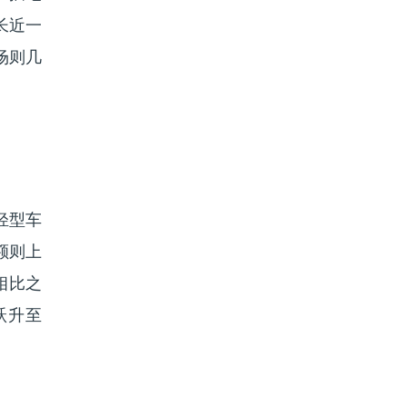
长近一
场则几
轻型车
额则上
相比之
跃升至