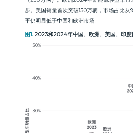
（250万辆）。欧洲2024年新能源轻型车市
步。美国销量首次突破150万辆，市场占比从9
平仍明显低于中国和欧洲市场。
图1.
2023和2024年中国、欧洲、美国、