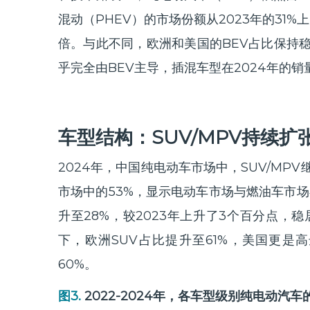
混动（PHEV）的市场份额从2023年的31%
倍。与此不同，欧洲和美国的BEV占比保持稳
乎完全由BEV主导，插混车型在2024年的销量
车型结构：
SUV/MPV持续
2024年，中国纯电动车市场中，SUV/MP
市场中的53%，显示电动车市场与燃油车市
升至28%，较2023年上升了3个百分点
下，欧洲SUV占比提升至61%，美国更是高
60%。
图3.
2022-2024年，各车型级别纯电动汽