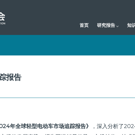
首页
研究报告
知
追踪报告
2024年全球轻型电动车市场追踪报告》
，深入分析了202