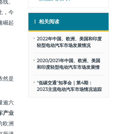
路线、
上，今
相关阅读
速崛起
2022年中国、欧洲、美国和印度
轻型电动汽车市场发展情况
2020/2021年中国、欧洲、美国
和印度轻型电动汽车市场发展情
况
依然是
“低碳交通”知享会｜第4期：
2023主流电动汽车市场情况追踪
及全球汽车制造企业电动化转型
量逾六
评级（上）
车产业
的欧洲