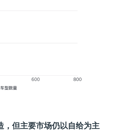
造，但主要市场仍以自给为主