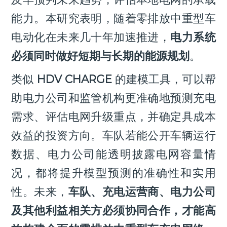
能力。本研究表明，随着零排放中重型车
电动化在未来几十年加速推进，
电力系统
必须同时做好短期与长期的能源规划
。
类似
HDV CHARGE
的建模工具，可以帮
助电力公司和监管机构更准确地预测充电
需求、评估电网升级重点，并确定具成本
效益的投资方向。车队若能公开车辆运行
数据、电力公司能透明披露电网容量情
况，都将提升模型预测的准确性和实用
性。未来，
车队、充电运营商、电力公司
及其他利益相关方必须协同合作，才能高