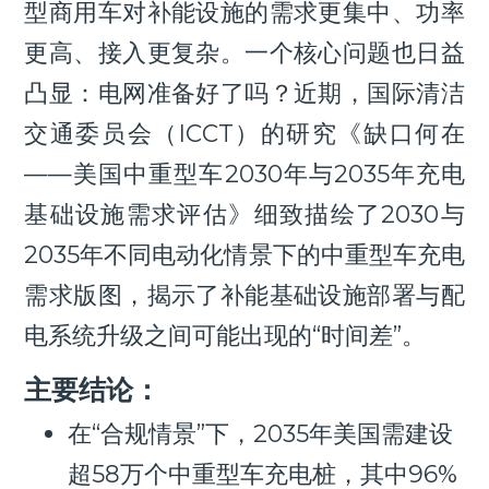
型商用车对补能设施的需求更集中、功率
更高、接入更复杂。一个核心问题也日益
凸显：电网准备好了吗？近期，国际清洁
交通委员会（ICCT）的研究《缺口何在
——美国中重型车2030年与2035年充电
基础设施需求评估》细致描绘了2030与
2035年不同电动化情景下的中重型车充电
需求版图，揭示了补能基础设施部署与配
电系统升级之间可能出现的“时间差”。
主要结论：
在“合规情景”下，2035年美国需建设
超58万个中重型车充电桩，其中96%