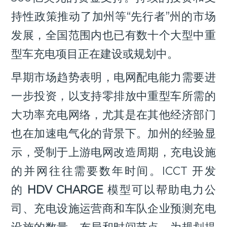
持性政策推动了加州等“先行者”州的市场
发展，全国范围内也已有数十个大型中重
型车充电项目正在建设或规划中。
早期市场趋势表明，电网配电能力需要进
一步投资，以支持零排放中重型车所需的
大功率充电网络，尤其是在其他经济部门
也在加速电气化的背景下。加州的经验显
示，受制于上游电网改造周期，充电设施
的并网往往需要数年时间。ICCT 开发
的
HDV CHARGE
模型可以帮助电力公
司、充电设施运营商和车队企业预测充电