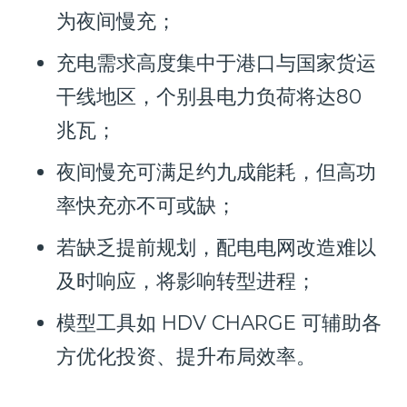
为夜间慢充；
充电需求高度集中于港口与国家货运
干线地区，个别县电力负荷将达80
兆瓦；
夜间慢充可满足约九成能耗，但高功
率快充亦不可或缺；
若缺乏提前规划，配电电网改造难以
及时响应，将影响转型进程；
模型工具如 HDV CHARGE 可辅助各
方优化投资、提升布局效率。