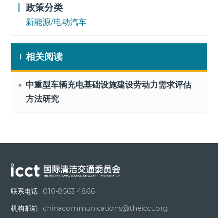
政策分类
新能源/电动汽车
相关阅读
中重型车辆充电基础设施建设劳动力需求评估
方法研究
联系电话
010-8563 4866
机构邮箱
chinacommunications@theicct.org