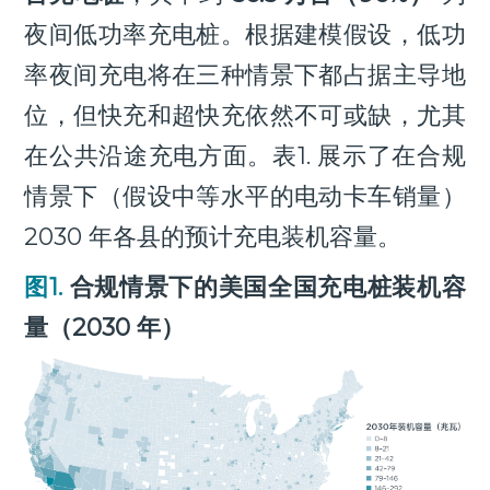
夜间低功率充电桩。根据建模假设，低功
率夜间充电将在三种情景下都占据主导地
位，但快充和超快充依然不可或缺，尤其
在公共沿途充电方面。表1. 展示了在合规
情景下（假设中等水平的电动卡车销量）
2030 年各县的预计充电装机容量。
图1.
合规情景下的美国全国充电桩装机容
量（2030 年）