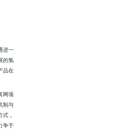
通进一
展的氢
产品在
离网项
机制与
方式，
力争于