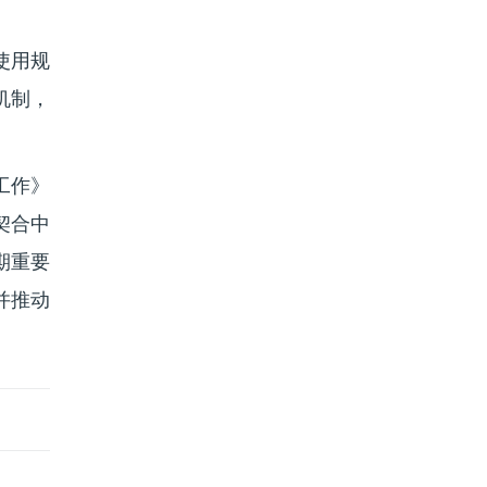
使用规
机制，
工作》
契合中
期重要
并推动