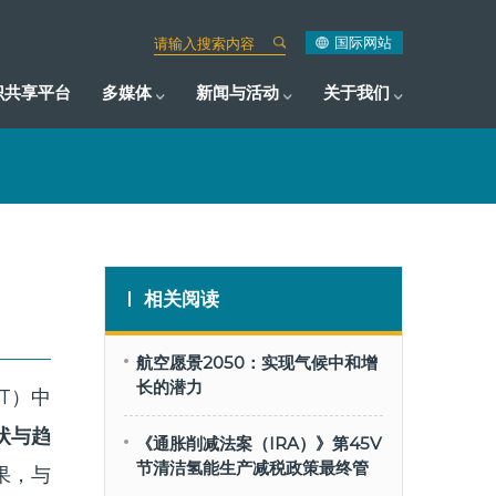
国际网站
识共享平台
多媒体
新闻与活动
关于我们
相关阅读
航空愿景2050：实现气候中和增
长的潜力
T）中
状与趋
《通胀削减法案（IRA）》第45V
节清洁氢能生产减税政策最终管
成果，与
理指南解读