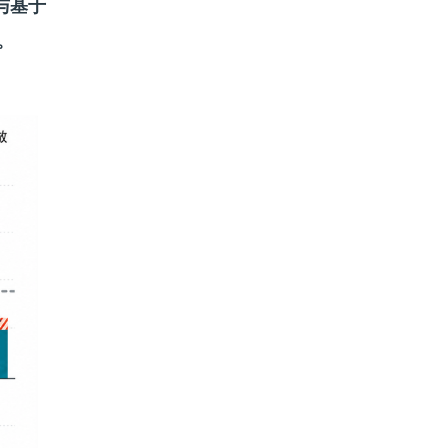
与基于
。