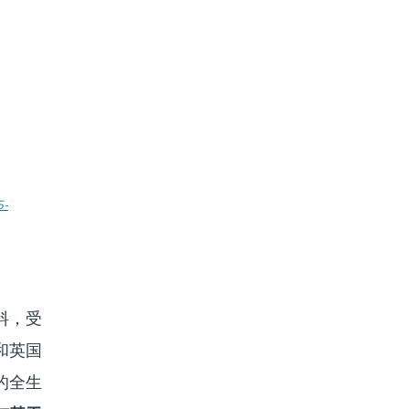
5-
料，受
和英国
的全生