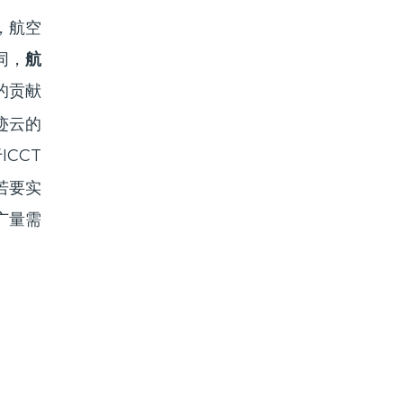
，
航空
同，
航
的贡献
迹云的
CCT
若要实
广量需