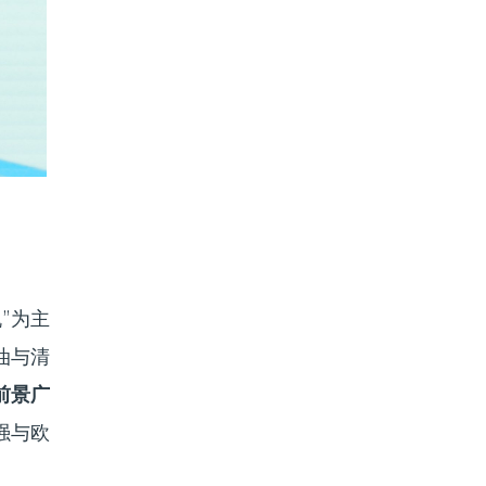
”为主
油与清
前景广
强与欧